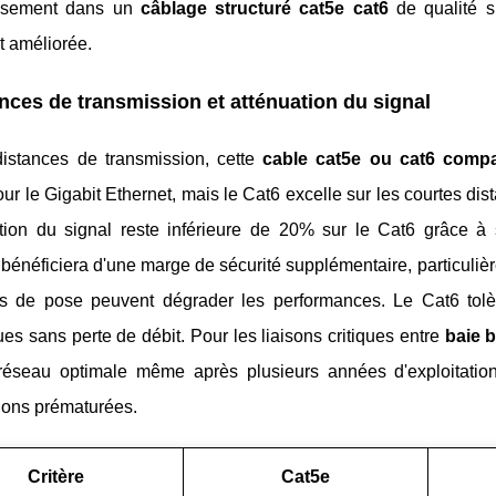
issement dans un
câblage structuré cat5e cat6
de qualité su
t améliorée.
nces de transmission et atténuation du signal
distances de transmission, cette
cable cat5e ou cat6 comp
ur le Gigabit Ethernet, mais le Cat6 excelle sur les courtes d
ation du signal reste inférieure de 20% sur le Cat6 grâce à
bénéficiera d'une marge de sécurité supplémentaire, particuliè
ns de pose peuvent dégrader les performances. Le Cat6 tolèr
s sans perte de débit. Pour les liaisons critiques entre
baie 
é réseau optimale même après plusieurs années d'exploitatio
ions prématurées.
Critère
Cat5e