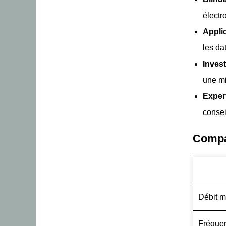
électr
Appli
les da
Inves
une mi
Exper
conse
Compar
Débit m
Fréque