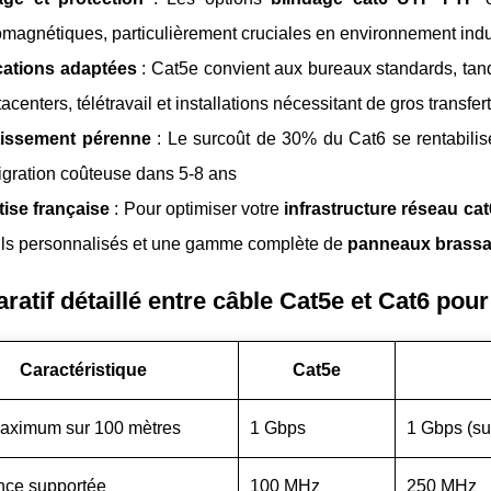
omagnétiques, particulièrement cruciales en environnement indu
cations adaptées
: Cat5e convient aux bureaux standards, tan
tacenters, télétravail et installations nécessitant de gros transf
tissement pérenne
: Le surcoût de 30% du Cat6 se rentabilise
gration coûteuse dans 5-8 ans
tise française
: Pour optimiser votre
infrastructure réseau cat
ils personnalisés et une gamme complète de
panneaux brassa
atif détaillé entre câble Cat5e et Cat6 pour
Caractéristique
Cat5e
aximum sur 100 mètres
1 Gbps
1 Gbps (su
nce supportée
100 MHz
250 MHz