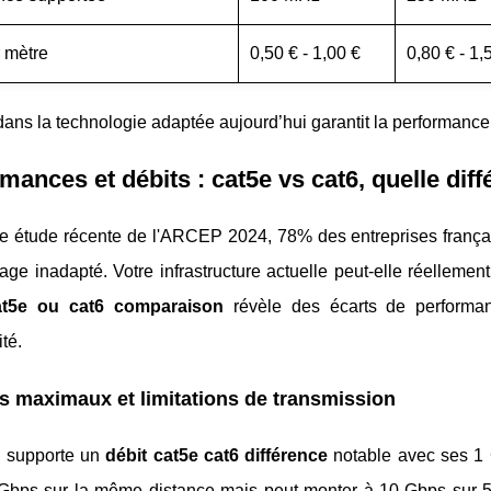
r mètre
0,50 € - 1,00 €
0,80 € - 1,
 dans la technologie adaptée aujourd’hui garantit la performanc
mances et débits : cat5e vs cat6, quelle dif
e étude récente de l'ARCEP 2024, 78% des entreprises frança
age inadapté. Votre infrastructure actuelle peut-elle réelleme
at5e ou cat6 comparaison
révèle des écarts de performan
ité.
s maximaux et limitations de transmission
 supporte un
débit cat5e cat6 différence
notable avec ses 1 
1 Gbps sur la même distance mais peut monter à 10 Gbps sur 5