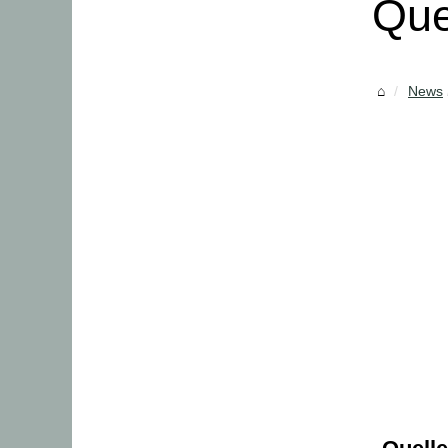
Que
News