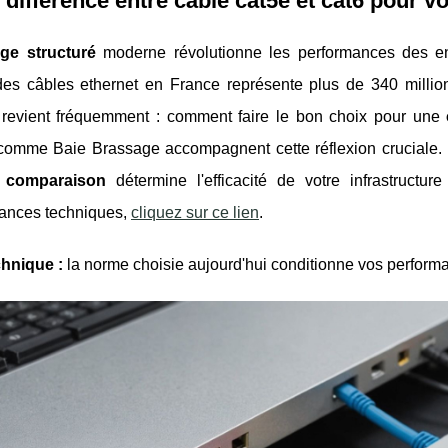
 différence entre câble cat5e et cat6 pour vo
ge structuré
moderne révolutionne les performances des ent
es câbles ethernet en France représente plus de 340 million
 revient fréquemment : comment faire le bon choix pour une
comme Baie Brassage accompagnent cette réflexion cruciale. En
 comparaison
détermine l'efficacité de votre infrastructu
ances techniques,
cliquez sur ce lien
.
chnique :
la norme choisie aujourd'hui conditionne vos perform