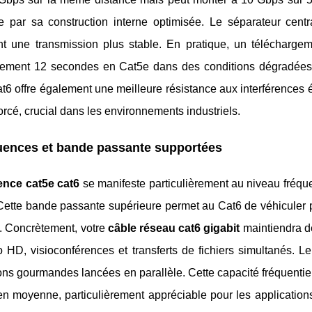
ue par sa construction interne optimisée. Le séparateur centr
nt une transmission plus stable. En pratique, un télécharg
llement 12 secondes en Cat5e dans des conditions dégradées
t6 offre également une meilleure résistance aux interférences
orcé, crucial dans les environnements industriels.
uences et bande passante supportées
rence cat5e cat6
se manifeste particulièrement au niveau fréqu
 Cette bande passante supérieure permet au Cat6 de véhiculer 
l. Concrètement, votre
câble réseau cat6 gigabit
maintiendra d
éo HD, visioconférences et transferts de fichiers simultanés.
ons gourmandes lancées en parallèle. Cette capacité fréquentiel
n moyenne, particulièrement appréciable pour les application