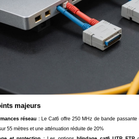
ints majeurs
rmances réseau
: Le Cat6 offre 250 MHz de bande passante 
ur 55 mètres et une atténuation réduite de 20%
age et protection
: Les options
blindage cat6 UTP FTP
o