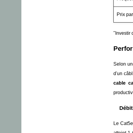
Prix pa
"Investir
Perfor
Selon un
d'un câbl
cable c
productiv
Débit
Le Cat5e
atteint 