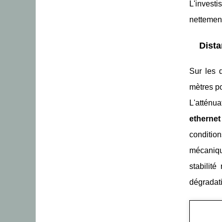
L'invest
nettemen
Dista
Sur les 
mètres po
L'atténu
ethernet
conditio
mécanique
stabilit
dégradat