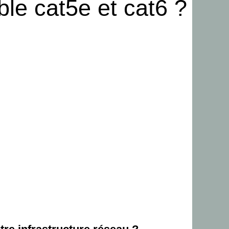
ble cat5e et cat6 ?