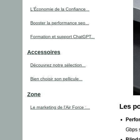
L'Économie de la Confiance...
Booster la performance seo...
Formation et support ChatGPT...
Accessoires
Découvrez notre sélection...
Bien choisir son pellicule...
Zone
Les po
Le marketing de l'Air Force :...
Perfo
Gbps s
Blind