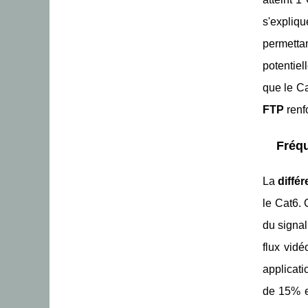
s'expliq
permetta
potentie
que le Ca
FTP
renf
Fréq
La
diffé
le Cat6.
du signa
flux vid
applicati
de 15% e