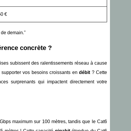
50 €
e de demain."
férence concrète ?
ises subissent des ralentissements réseau à cause
nt supporter vos besoins croissants en
débit
? Cette
ces surprenants qui impactent directement votre
Gbps maximum sur 100 mètres, tandis que le Cat6
5 mètres ! Cette capacité
gigabit
étendue du Cat6