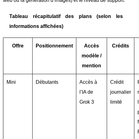
web ou la génération d’images) et le niveau de support.
Tableau récapitulatif des plans (selon les
informations affichées)
Offre
Positionnement
Accès
Crédits
modèle /
mention
Mini
Débutants
Accès à
Crédit
l’IA de
journalier
Grok 3
limité