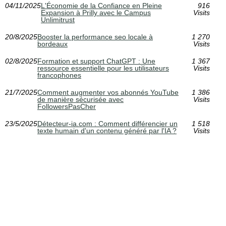
04/11/2025
L'Économie de la Confiance en Pleine
916
Expansion à Prilly avec le Campus
Visits
Unlimitrust
20/8/2025
Booster la performance seo locale à
1 270
bordeaux
Visits
02/8/2025
Formation et support ChatGPT : Une
1 367
ressource essentielle pour les utilisateurs
Visits
francophones
21/7/2025
Comment augmenter vos abonnés YouTube
1 386
de manière sécurisée avec
Visits
FollowersPasCher
23/5/2025
Détecteur-ia.com : Comment différencier un
1 518
texte humain d'un contenu généré par l'IA ?
Visits