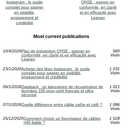
Instagram : le guide
QHSE : gagner en
complet pour gagner
conformité, en clarté
en visibilité,
et en efficacité avec
engagement et
Leaneo
crédibilité
Most current publications
10/4/2026
Plan de prévention QHSE : gagner en
580
conformité, en clarté et en efficacité avec
Visits
Leaneo
23/1/2026
Acheter des likes Instagram : le guide
1 031
complet pour gagner en visibilité,
Visits
engagement et crédibilité
09/1/2026
Databack : un laboratoire de récupération de
1 021
données 100 pour-cent français et ultra
Visits
sécurisé
07/1/2026
Quelle différence entre câble cat5e et cat6 ?
1 086
Visits
25/12/2025
Comment choisir un fournisseur de câbles
1 028
rj45 fiable ?
Visits