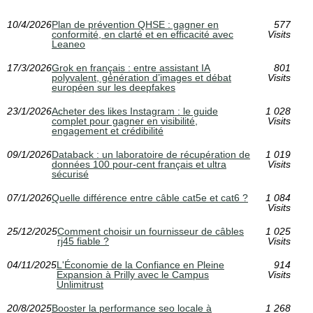
10/4/2026
Plan de prévention QHSE : gagner en
577
conformité, en clarté et en efficacité avec
Visits
Leaneo
17/3/2026
Grok en français : entre assistant IA
801
polyvalent, génération d’images et débat
Visits
européen sur les deepfakes
23/1/2026
Acheter des likes Instagram : le guide
1 028
complet pour gagner en visibilité,
Visits
engagement et crédibilité
09/1/2026
Databack : un laboratoire de récupération de
1 019
données 100 pour-cent français et ultra
Visits
sécurisé
07/1/2026
Quelle différence entre câble cat5e et cat6 ?
1 084
Visits
25/12/2025
Comment choisir un fournisseur de câbles
1 025
rj45 fiable ?
Visits
04/11/2025
L'Économie de la Confiance en Pleine
914
Expansion à Prilly avec le Campus
Visits
Unlimitrust
20/8/2025
Booster la performance seo locale à
1 268