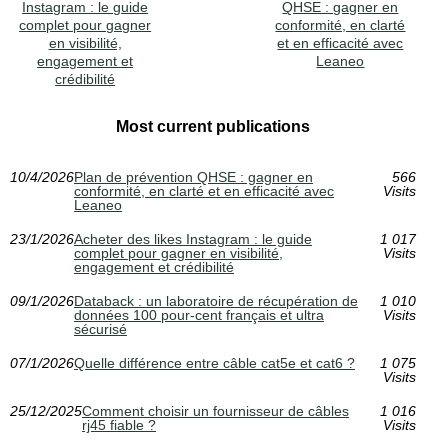
Instagram : le guide
QHSE : gagner en
complet pour gagner
conformité, en clarté
en visibilité,
et en efficacité avec
engagement et
Leaneo
crédibilité
Most current publications
10/4/2026
Plan de prévention QHSE : gagner en
566
conformité, en clarté et en efficacité avec
Visits
Leaneo
23/1/2026
Acheter des likes Instagram : le guide
1 017
complet pour gagner en visibilité,
Visits
engagement et crédibilité
09/1/2026
Databack : un laboratoire de récupération de
1 010
données 100 pour-cent français et ultra
Visits
sécurisé
07/1/2026
Quelle différence entre câble cat5e et cat6 ?
1 075
Visits
25/12/2025
Comment choisir un fournisseur de câbles
1 016
rj45 fiable ?
Visits