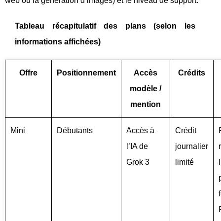
web ou la génération d’images) et le niveau de support.
Tableau récapitulatif des plans (selon les
informations affichées)
Offre
Positionnement
Accès
Crédits
modèle /
mention
Mini
Débutants
Accès à
Crédit
l’IA de
journalier
Grok 3
limité