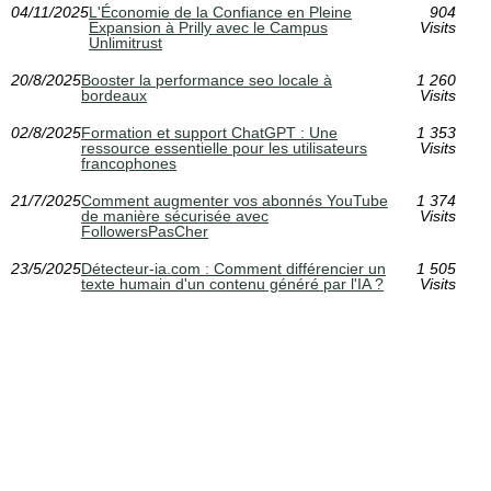
04/11/2025
L'Économie de la Confiance en Pleine
904
Expansion à Prilly avec le Campus
Visits
Unlimitrust
20/8/2025
Booster la performance seo locale à
1 260
bordeaux
Visits
02/8/2025
Formation et support ChatGPT : Une
1 353
ressource essentielle pour les utilisateurs
Visits
francophones
21/7/2025
Comment augmenter vos abonnés YouTube
1 374
de manière sécurisée avec
Visits
FollowersPasCher
23/5/2025
Détecteur-ia.com : Comment différencier un
1 505
texte humain d'un contenu généré par l'IA ?
Visits