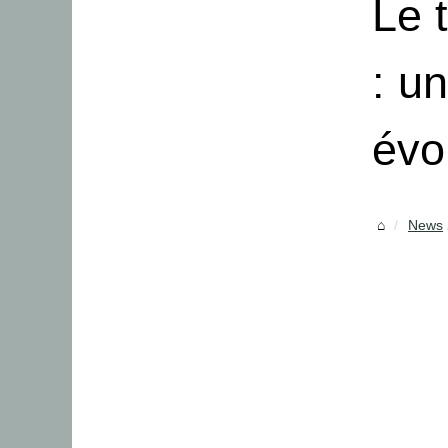
Le 
: u
évo
News