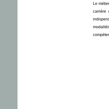
Le métie
carrière
indispens
modalité
compéten