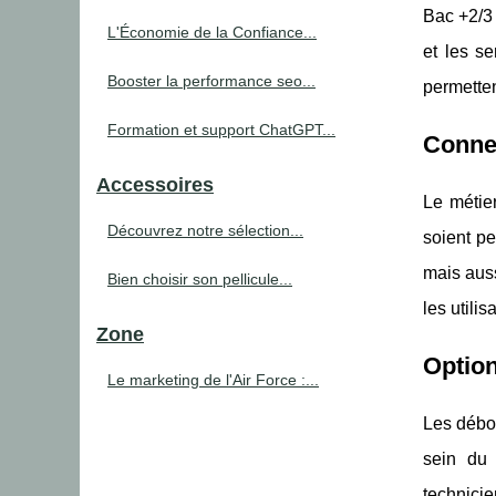
Bac +2/3 
L'Économie de la Confiance...
et les se
Booster la performance seo...
permette
Formation et support ChatGPT...
Connec
Accessoires
Le métier
Découvrez notre sélection...
soient pe
mais auss
Bien choisir son pellicule...
les utili
Zone
Option
Le marketing de l'Air Force :...
Les débo
sein du 
technici