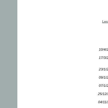
Les 
10/4/
17/3/
23/1/
09/1/
07/1/
25/12
04/11