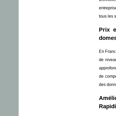
entrepri
tous les 
Prix 
domest
En France
de nivea
approfon
de compét
des donn
Amélio
Rapidi